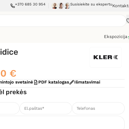
+370 685 30 954
Susisiekite su ekspertu
Kontakt
Ekspozicija
idice
00
€
intojo svetainė
PDF katalogas
Išmatavimai
ėl prekės