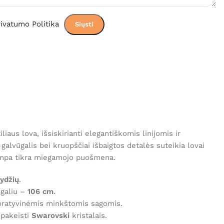
ivatumo Politika
iliaus lova, išsiskirianti elegantiškomis linijomis ir
galvūgalis bei kruopščiai išbaigtos detalės suteikia lovai
 tampa tikra miegamojo puošmena.
dydžių
.
ūgaliu –
106 cm
.
oratyvinėmis minkštomis sagomis.
 pakeisti
Swarovski
kristalais.