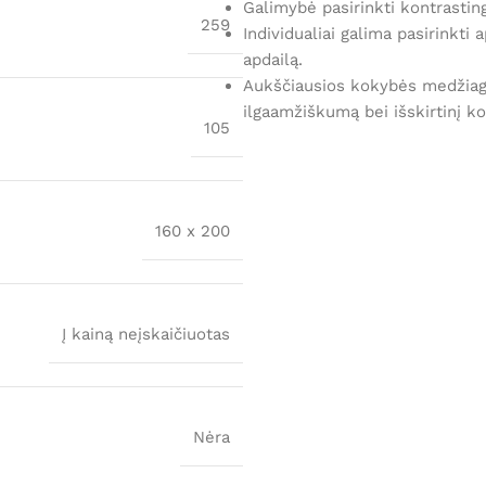
Galimybė pasirinkti kontrasting
259
Individualiai galima pasirinkti
apdailą.
Aukščiausios kokybės medžiago
ilgaamžiškumą bei išskirtinį k
105
160 x 200
Į kainą neįskaičiuotas
Nėra