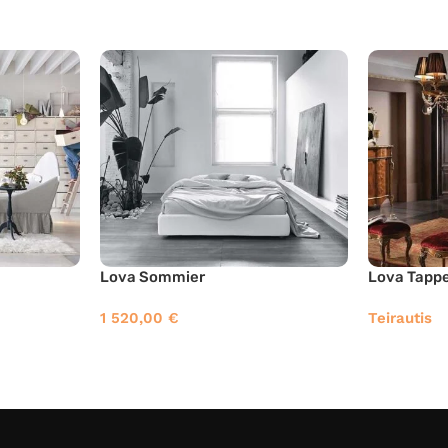
Lova Sommier
Lova Tapp
1 520,00
€
Teirautis