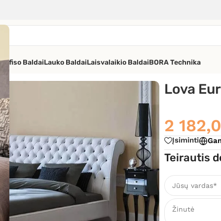
os
Ofiso Baldai
Lauko Baldai
Laisvalaikio Baldai
BORA Technika
dice
Lova Eur
2 182,
Įsiminti
Gam
Teirautis d