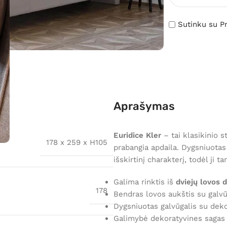
Sutinku su Pr
Aprašymas
Euridice Kler
– tai klasikinio st
178 x 259 x H105
prabangia apdaila. Dygsniuotas 
išskirtinį charakterį, todėl ji
Galima rinktis iš
dviejų lovos 
178
Bendras lovos aukštis su galv
Dygsniuotas galvūgalis su dek
Galimybė dekoratyvines sagas