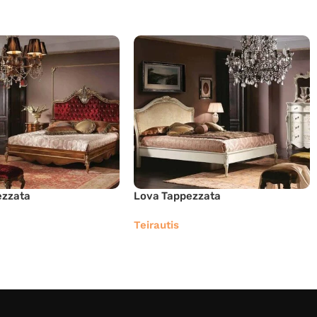
ezzata
Lova Tappezzata
Teirautis