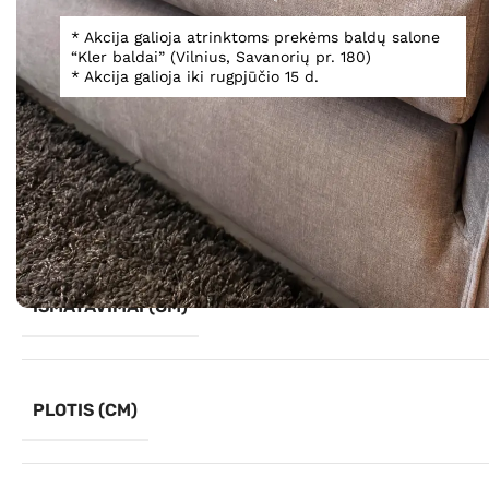
* Akcija galioja atrinktoms prekėms baldų salone
“Kler baldai” (Vilnius, Savanorių pr. 180)
Spustelėkite, norėdami padidinti
* Akcija galioja iki rugpjūčio 15 d.
Informacija
IŠMATAVIMAI (CM)
PLOTIS (CM)