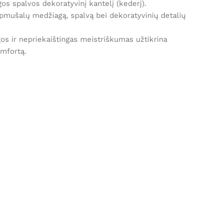
os spalvos dekoratyvinį kantelį (kederį).
 apmušalų medžiagą, spalvą bei dekoratyvinių detalių
s ir nepriekaištingas meistriškumas užtikrina
omfortą.