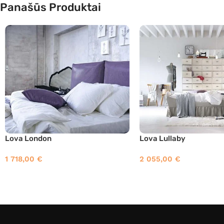
Panašūs Produktai
Lova London
Lova Lullaby
1 718,00
€
2 055,00
€