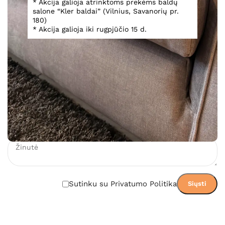
* Akcija galioja atrinktoms prekėms baldų
salone “Kler baldai” (Vilnius, Savanorių pr.
180)
2 004,00
€
* Akcija galioja iki rugpjūčio 15 d.
Įsiminti
Teirautis dėl prekės
Sutinku su Privatumo Politika