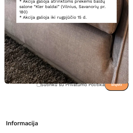
* Akcija galioja atrinktoms prekėms baldų
Teirautis dėl prekės
salone “Kler baldai” (Vilnius, Savanorių pr.
180)
* Akcija galioja iki rugpjūčio 15 d.
Sutinku su Privatumo Politika
Informacija