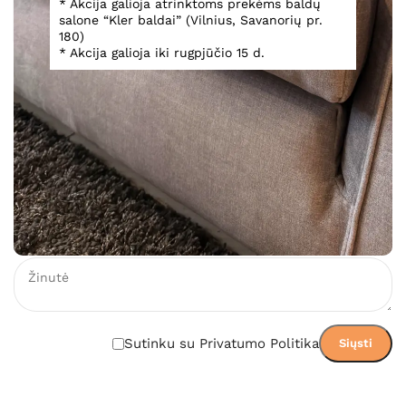
* Akcija galioja atrinktoms prekėms baldų
salone “Kler baldai” (Vilnius, Savanorių pr.
180)
Teirautis
* Akcija galioja iki rugpjūčio 15 d.
Įsiminti
Teirautis dėl prekės
Sutinku su Privatumo Politika