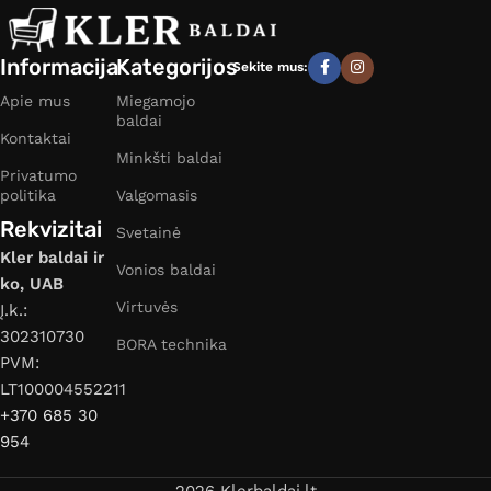
Informacija
Kategorijos
Sekite mus:
Apie mus
Miegamojo
baldai
Kontaktai
Minkšti baldai
Privatumo
politika
Valgomasis
Rekvizitai
Svetainė
Kler baldai ir
Vonios baldai
ko, UAB
Virtuvės
Į.k.:
302310730
BORA technika
PVM:
LT100004552211
+370 685 30
954
2026 Klerbaldai.lt