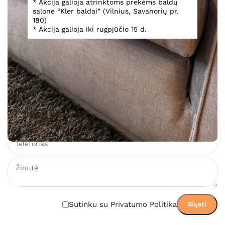
Valgomojo baldai Jupiter
* Akcija galioja atrinktoms prekėms baldų
salone “Kler baldai” (Vilnius, Savanorių pr.
180)
* Akcija galioja iki rugpjūčio 15 d.
Teirautis
Įsiminti
Teirautis dėl prekės
Sutinku su Privatumo Politika