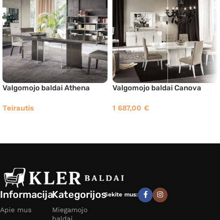
Valgomojo baldai Athena
Valgomojo baldai Canova
Teirautis
1 687,00
€
Informacija
Kategorijos
Sekite mus:
Apie mus
Miegamojo
baldai