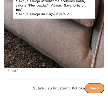
* Akcija galioja atrinktoms prekėms baldų
salone “Kler baldai” (Vilnius, Savanorių pr.
180)
2 055,00
€
* Akcija galioja iki rugpjūčio 15 d.
Įsiminti
Teirautis dėl prekės
Sutinku su Privatumo Politika