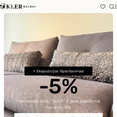
Pradžia
/
Katalogas
/
Miegamojo baldai
/
Lovos
/
Lullaby
⚡ Ekspozicijos išpardavimas!
Spustelėkite, norėdami padidinti
-5%
Pasinaudok kodu “KLER” ir gauk papildomą
Lova Lullaby
nuolaidą -5%