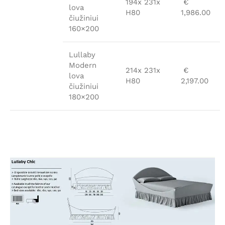
194x 231x
€
lova
H80
1,986.00
čiužiniui
160×200
Lullaby
Modern
214x 231x
€
lova
H80
2,197.00
čiužiniui
180×200