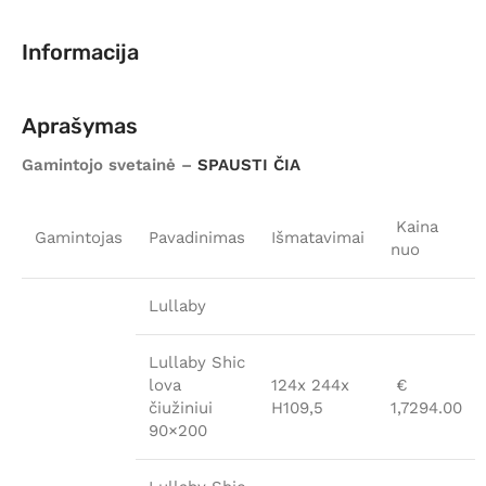
Informacija
Aprašymas
Gamintojo svetainė –
SPAUSTI ČIA
Kaina
Gamintojas
Pavadinimas
Išmatavimai
nuo
Lullaby
Lullaby Shic
lova
124x 244x
€
čiužiniui
H109,5
1,7294.00
90×200