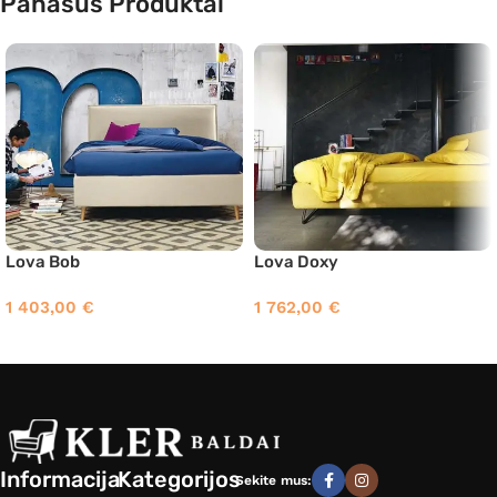
Panašūs Produktai
Lova Bob
Lova Doxy
1 403,00
€
1 762,00
€
Informacija
Kategorijos
Sekite mus: