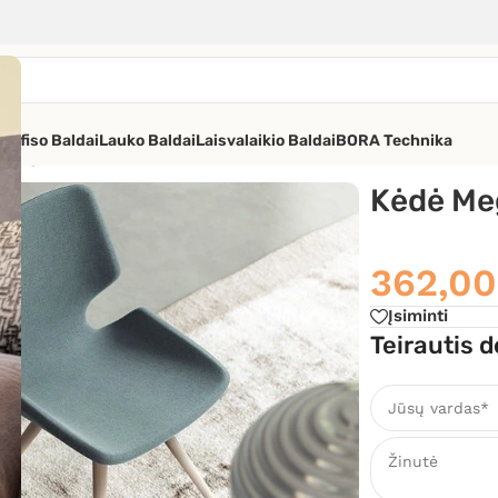
os
Ofiso Baldai
Lauko Baldai
Laisvalaikio Baldai
BORA Technika
 Meg Wood
Kėdė Me
362,0
Įsiminti
Teirautis d