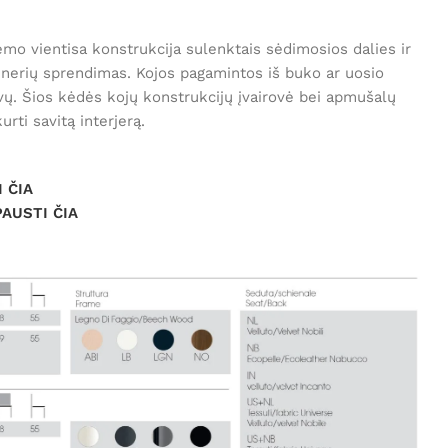
ėmo vientisa konstrukcija sulenktais sėdimosios dalies ir
ainerių sprendimas. Kojos pagamintos iš buko ar uosio
vų. Šios kėdės kojų konstrukcijų įvairovė bei apmušalų
urti savitą interjerą.
 ČIA
PAUSTI ČIA