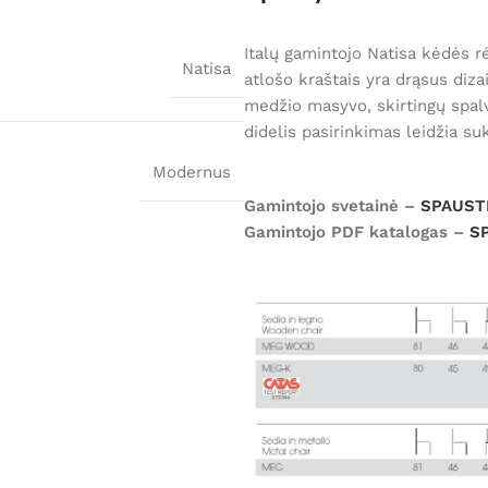
Italų gamintojo Natisa kėdės r
Natisa
atlošo kraštais yra drąsus diz
medžio masyvo, skirtingų spal
didelis pasirinkimas leidžia suk
Modernus
Gamintojo svetainė –
SPAUSTI
Gamintojo PDF katalogas –
S