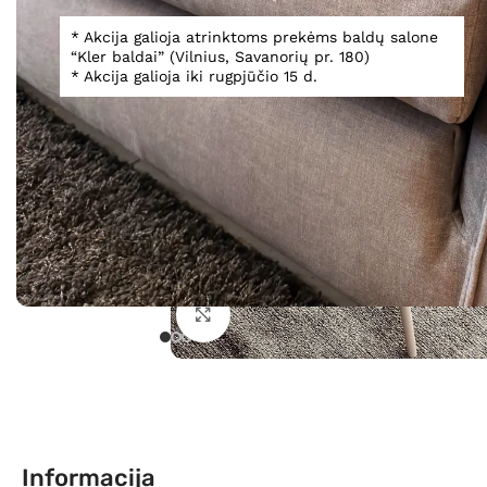
* Akcija galioja atrinktoms prekėms baldų salone
“Kler baldai” (Vilnius, Savanorių pr. 180)
* Akcija galioja iki rugpjūčio 15 d.
Spustelėkite, norėdami padidinti
Informacija