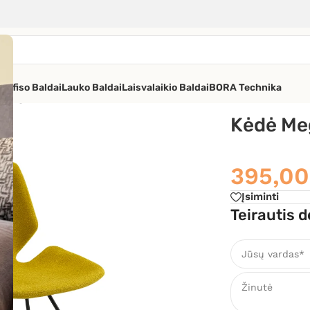
os
Ofiso Baldai
Lauko Baldai
Laisvalaikio Baldai
BORA Technika
 Meg-X
Kėdė Me
395,0
Įsiminti
Teirautis d