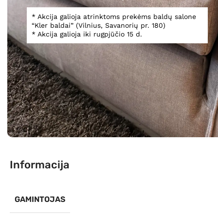
* Akcija galioja atrinktoms prekėms baldų salone
“Kler baldai” (Vilnius, Savanorių pr. 180)
* Akcija galioja iki rugpjūčio 15 d.
Spustelėkite, norėdami padidinti
Informacija
GAMINTOJAS