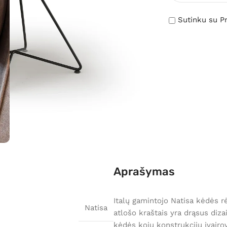
Sutinku su Pr
Aprašymas
Italų gamintojo Natisa kėdės r
Natisa
atlošo kraštais yra drąsus diza
kėdės kojų konstrukcijų įvairov