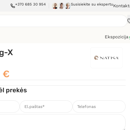
+370 685 30 954
Susisiekite su ekspertu
Kontakt
Ekspozicija
g-X
0
€
ėl prekės