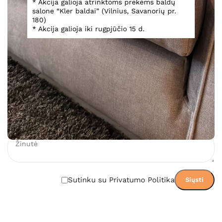
* Akcija galioja atrinktoms prekėms baldų
salone “Kler baldai” (Vilnius, Savanorių pr.
180)
Teirautis
* Akcija galioja iki rugpjūčio 15 d.
Įsiminti
Teirautis dėl prekės
Sutinku su Privatumo Politika