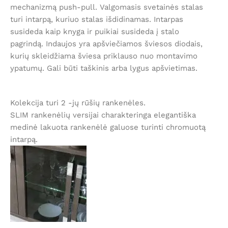
mechanizmą push-pull. Valgomasis svetainės stalas
turi intarpą, kuriuo stalas išdidinamas. Intarpas
susideda kaip knyga ir puikiai susideda į stalo
pagrindą. Indaujos yra apšviečiamos šviesos diodais,
kurių skleidžiama šviesa priklauso nuo montavimo
ypatumų. Gali būti taškinis arba lygus apšvietimas.
Kolekcija turi 2 -jų rūšių rankenėles.
SLIM rankenėlių versijai charakteringa elegantiška
medinė lakuota rankenėlė galuose turinti chromuotą
intarpą.