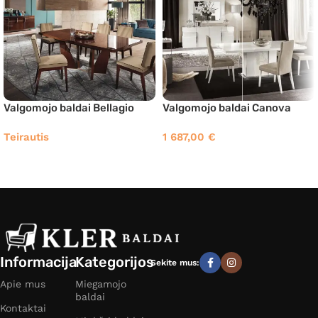
Valgomojo baldai Bellagio
Valgomojo baldai Canova
Teirautis
1 687,00
€
Informacija
Kategorijos
Sekite mus:
Apie mus
Miegamojo
baldai
Kontaktai