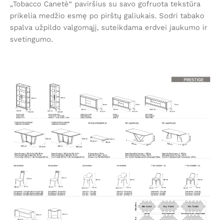
„Tobacco Canetè“ paviršius su savo gofruota tekstūra
prikelia medžio esmę po pirštų galiukais. Sodri tabako
spalva užpildo valgomąjį, suteikdama erdvei jaukumo ir
svetingumo.