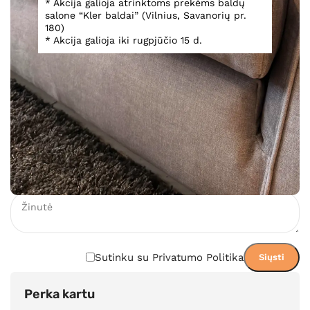
* Akcija galioja atrinktoms prekėms baldų
salone “Kler baldai” (Vilnius, Savanorių pr.
180)
1 704,00
€
* Akcija galioja iki rugpjūčio 15 d.
Įsiminti
Gamintojo svetainė
PDF katalogas
Teirautis dėl prekės
Sutinku su Privatumo Politika
Perka kartu