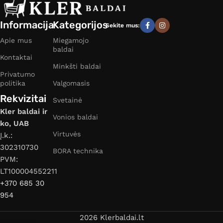
Informacija
Kategorijos
Sekite mus:
Apie mus
Miegamojo
baldai
Kontaktai
Minkšti baldai
Privatumo
politika
Valgomasis
Rekvizitai
Svetainė
Kler baldai ir
Vonios baldai
ko, UAB
Virtuvės
Į.k.:
302310730
BORA technika
PVM:
LT100004552211
+370 685 30
954
2026 Klerbaldai.lt