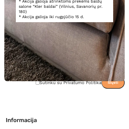
* Akcija galioja atrinktoms prekėms baldų
Teirautis dėl prekės
salone “Kler baldai” (Vilnius, Savanorių pr.
180)
* Akcija galioja iki rugpjūčio 15 d.
Sutinku su Privatumo Politika
Informacija