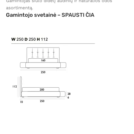
Gamintojas siūlo didelį audinių ir natūralios odos
asortimentą.
Gamintojo svetainė –
SPAUSTI ČIA