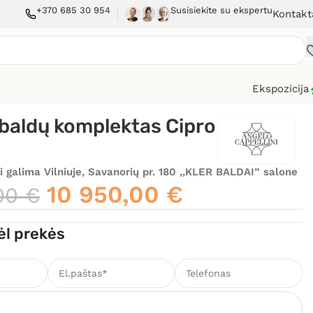
+370 685 30 954
Susisiekite su ekspertu
Kontakt
Ekspozicija
baldų komplektas Cipro
i galima Vilniuje, Savanorių pr. 180 ,,KLER BALDAI” salone
10 950,00
€
,00
€
ėl prekės