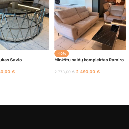
-10%
iukas Savio
Minkštų baldų komplektas Ramiro
80,00
€
2 490,00
€
2 773,00
€