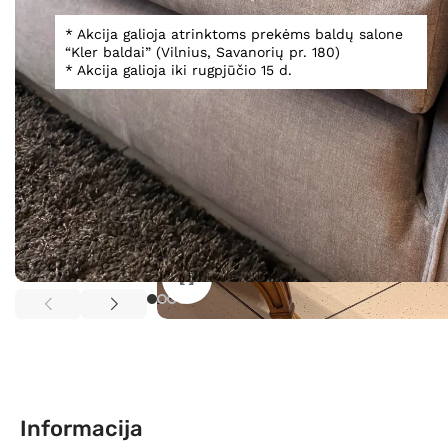
* Akcija galioja atrinktoms prekėms baldų salone
“Kler baldai” (Vilnius, Savanorių pr. 180)
* Akcija galioja iki rugpjūčio 15 d.
Spustelėkite, norėdami padidinti
Informacija