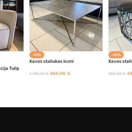
-51%
-50%
Kavos staliukas Iconi
Kavos stal
cija Tulip
600,00
€
4
1 216,00
€
962,00
€