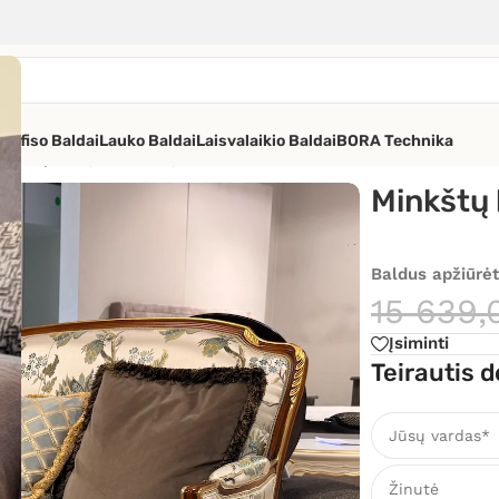
os
Ofiso Baldai
Lauko Baldai
Laisvalaikio Baldai
BORA Technika
 baldų komplektas Cipro
Minkštų 
Baldus apžiūrėt
15 639
Įsiminti
Teirautis d