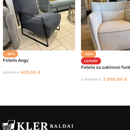
-30%
-30%
Fotelis Angy
LUXURY
Fotelis su sukimosi funk
630,00
€
904,00
€
2 000,00
€
2 859,00
€