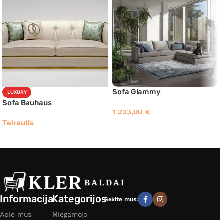
Sofa Glammy
LUXURY
Sofa Bauhaus
1 233,00
€
Teirautis
Informacija
Kategorijos
Sekite mus:
Apie mus
Miegamojo