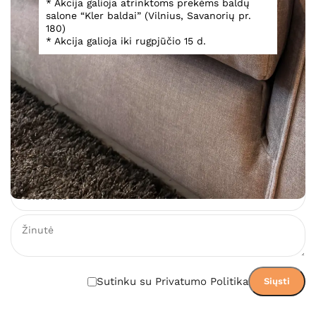
* Akcija galioja atrinktoms prekėms baldų
salone “Kler baldai” (Vilnius, Savanorių pr.
180)
* Akcija galioja iki rugpjūčio 15 d.
1 485,00
€
Įsiminti
Teirautis dėl prekės
Sutinku su Privatumo Politika